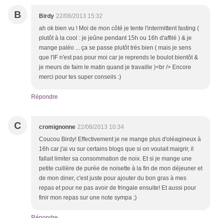
B
Birdy
22/08/2013 15:32
ah ok bien vu ! Moi de mon côté je tente l'intermittent fasting (
plutôt à la cool : je jeûne pendant 15h ou 16h d'affilé ) & je
mange paléo ... ça se passe plutôt trés bien ( mais je sens
que l'IF n'est pas pour moi car je reprends le boulot bientôt &
je meurs de faim le matin quand je travaille )<br /> Encore
merci pour tes super conseils :)
Répondre
C
cromignonne
22/08/2013 10:34
Coucou Birdy! Effectivement je ne mange plus d'oléagineux à
16h car j'ai vu sur certains blogs que si on voulait maigrir, il
fallait limiter sa consommation de noix. Et si je mange une
petite cuillère de purée de noisette à la fin de mon déjeuner et
de mon diner, c'est juste pour ajouter du bon gras à mes
repas et pour ne pas avoir de fringale ensuite! Et aussi pour
finir mon repas sur une note sympa ;)
Répondre