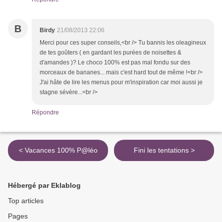
B
Birdy
21/08/2013 22:06
Merci pour ces super conseils,<br /> Tu bannis les oleagineux
de tes goûters ( en gardant les purées de noisettes &
d'amandes )? Le choco 100% est pas mal fondu sur des
morceaux de bananes... mais c'est hard tout de même !<br />
J'ai hâte de lire les menus pour m'inspiration car moi aussi je
stagne sévère...<br />
Répondre
< Vacances 100% P@léo
Fini les tentations >
Hébergé par Eklablog
Top articles
Pages