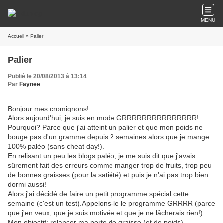
MENU
Accueil
» Palier
Palier
Publié le 20/08/2013 à 13:14
Par
Faynee
Bonjour mes cromignons!
Alors aujourd'hui, je suis en mode GRRRRRRRRRRRRRRR!
Pourquoi? Parce que j'ai atteint un palier et que mon poids ne
bouge pas d'un gramme depuis 2 semaines alors que je mange
100% paléo (sans cheat day!).
En relisant un peu les blogs paléo, je me suis dit que j'avais
sûrement fait des erreurs comme manger trop de fruits, trop peu
de bonnes graisses (pour la satiété) et puis je n'ai pas trop bien
dormi aussi!
Alors j'ai décidé de faire un petit programme spécial cette
semaine (c'est un test).Appelons-le le programme GRRRR (parce
que j'en veux, que je suis motivée et que je ne lâcherais rien!)
Mon objectif: relancer ma perte de graisse (et de poids)