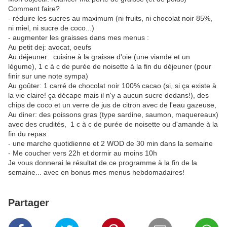
Comment faire?
- réduire les sucres au maximum (ni fruits, ni chocolat noir 85%,
ni miel, ni sucre de coco...)
- augmenter les graisses dans mes menus :
Au petit dej: avocat, oeufs
Au déjeuner: cuisine à la graisse d'oie (une viande et un
légume), 1 c à c de purée de noisette à la fin du déjeuner (pour
finir sur une note sympa)
Au goûter: 1 carré de chocolat noir 100% cacao (si, si ça existe à
la vie claire! ça décape mais il n'y a aucun sucre dedans!), des
chips de coco et un verre de jus de citron avec de l'eau gazeuse,
Au diner: des poissons gras (type sardine, saumon, maquereaux)
avec des crudités, 1 c à c de purée de noisette ou d'amande à la
fin du repas
- une marche quotidienne et 2 WOD de 30 min dans la semaine
- Me coucher vers 22h et dormir au moins 10h
Je vous donnerai le résultat de ce programme à la fin de la
semaine... avec en bonus mes menus hebdomadaires!
Partager