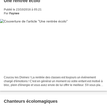
Une rentrée écolo
Publié le 23/10/2016 à 05:21
Par
Faynee
Coucou les Divines ! La rentrée des classes est toujours un événement
chargé d'émotions ! C'est en général un moment où votre enfant est motivé à
bloc, plein d'énergie et vous avez envie de lui offrir le meilleur. S'il vous plait,
ne tombez pas dans le...
Chanteurs écolomagiques