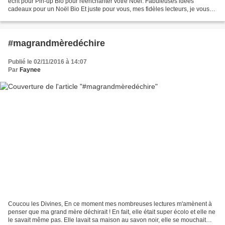
écrit pour Pin-up Bio pour réenchanter votre Noël: Fabuleuses idées
cadeaux pour un Noël Bio Et juste pour vous, mes fidèles lecteurs, je vous
offre un pdf de tickets magiques...
#magrandmèredéchire
Publié le 02/11/2016 à 14:07
Par
Faynee
Coucou les Divines, En ce moment mes nombreuses lectures m'amènent à
penser que ma grand mère déchirait ! En fait, elle était super écolo et elle ne
le savait même pas. Elle lavait sa maison au savon noir, elle se mouchait