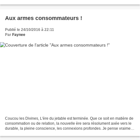
dans des mouchoirs en tissu,...
Aux armes consommateurs !
Publié le 24/10/2016 à 22:11
Par
Faynee
Coucou les Divines, L'ère du jetable est terminée. Que ce soit en matière de
consommation ou de relation, la nouvelle ère sera résolument axée vers le
durable, la pleine conscience, les connexions profondes. Je pense vraiment
que le modèle de consommation...