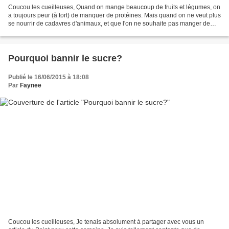
Coucou les cueilleuses, Quand on mange beaucoup de fruits et légumes, on
a toujours peur (à tort) de manquer de protéines. Mais quand on ne veut plus
se nourrir de cadavres d'animaux, et que l'on ne souhaite pas manger de
tofu (pas paléo) il ne nous reste...
Pourquoi bannir le sucre?
Publié le 16/06/2015 à 18:08
Par
Faynee
Coucou les cueilleuses, Je tenais absolument à partager avec vous un