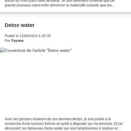
article du Point paru cette semaine. Je suis tellement contente que de
grands journaux osent enfin dénoncer la malbouffe actuelle que les
industriels proposent quotidiennement à la population....
Detox water
Publié le 12/06/2015 à 20:30
Par
Faynee
Avec les grosses chaleurs de ces derniers temps, je suis partie à la
recherche d'une boisson fraîche et santé à déguster sur ma terrasse. Et j'ai
découvert, les fameuses Detox water qui sont simplissimes à réaliser et