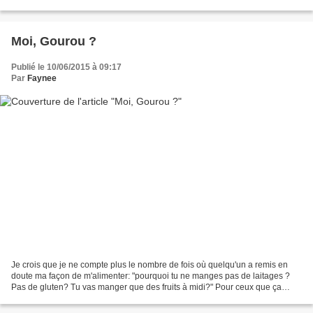
vraiment délicieuses! Je ne pensais...
Moi, Gourou ?
Publié le 10/06/2015 à 09:17
Par
Faynee
Je crois que je ne compte plus le nombre de fois où quelqu'un a remis en
doute ma façon de m'alimenter: "pourquoi tu ne manges pas de laitages ?
Pas de gluten? Tu vas manger que des fruits à midi?" Pour ceux que ça
intéresse, j'essaye d'expliquer mes...