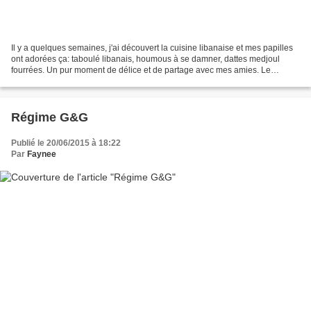
Il y a quelques semaines, j'ai découvert la cuisine libanaise et mes papilles
ont adorées ça: taboulé libanais, houmous à se damner, dattes medjoul
fourrées. Un pur moment de délice et de partage avec mes amies. Le
taboulé libanais a vraiment été une...
Régime G&G
Publié le 20/06/2015 à 18:22
Par
Faynee