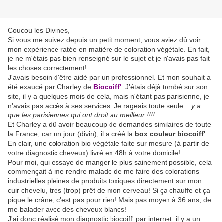
Coucou les Divines,
Si vous me suivez depuis un petit moment, vous aviez dû voir
mon expérience ratée en matière de coloration végétale. En fait,
je ne m'étais pas bien renseigné sur le sujet et je n'avais pas fait
les choses correctement!
J'avais besoin d'être aidé par un professionnel. Et mon souhait a
été exaucé par Charley de
Biocoiff'
. J'étais déjà tombé sur son
site, il y a quelques mois de cela, mais n'étant pas parisienne, je
n'avais pas accès à ses services! Je rageais toute seule...
y a
que les parisiennes qui ont droit au meilleur !!!!
Et Charley a dû avoir beaucoup de demandes similaires de toute
la France, car un jour (divin), il a créé la
box couleur biocoiff'
.
En clair, une coloration bio végétale faite sur mesure (à partir de
votre diagnostic cheveux) livré en 48h à votre domicile!
Pour moi, qui essaye de manger le plus sainement possible, cela
commençait à me rendre malade de me faire des colorations
industrielles pleines de produits toxiques directement sur mon
cuir chevelu, très (trop) prêt de mon cerveau! Si ça chauffe et ça
pique le crâne, c'est pas pour rien! Mais pas moyen à 36 ans, de
me balader avec des cheveux blancs!
J'ai donc réalisé mon diagnostic biocoiff' par internet. il y a un