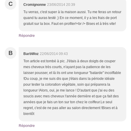
C
Cromignonne
23/06/2014 20:39
Tu verras, c'est super à la maison aussi. Tu me feras un retour
quand tu auras testé ;) En ce moment, il y a les frais de port
gratuit sur la box. Faut en profiter!<br /> Bises et à très vite!
Répondre
B
BarbWoz
22/06/2014 09:43
Ton article est tombé à pic. J'étais à deux doigts de couper
mes cheveux très courts, n'ayant pas la patience de les
laisser pousser, et là ils ont une longueur "batarde" incoiffable
!Du coup, je me suis dis que j'étais dans la période idéale
pour tester la coloration végétale, soin qui préparera la
longueur !Alors, oui, je me lance ! D'autant que j'ai eu des
soucis avec mes cheveux l'année dernière et que ça fait des
années que je fais un ton sur ton chez le coiffeur.Le seul
regret, c'est de ne pas aller au salon directement !Bises et à
bientôt
Répondre