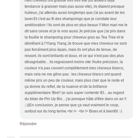
mes cheveux ont graissé très très vite (ils avaient déjà
tendance à graisser mais pas aussi vite), ils étaient presque
huileux, j'ai attendu aussi longtemps que j'ai pu avant de les
laver.Et c'est au fil des shampoings que je constate leur
amélioration ! Ils sont de plus en plus beaux !! Mon mari me le
dit sans cesse et je le vois aussi.Je précise que j'ai pris dans
la foulée le shampoing pour cheveux gras au Tea Tree et le
démêlant à l'Ylang Ylang.Je trouve que mes cheveux ne sont
pas forcément plus épais, mais ils ont plus de tenue, de
ressort, ils sont brillants et doux, et ce qui n'est pas des plus
désagréable... ils regraissent moins vite !Autre précision, la
couleur n'a pas couvert complètement mes cheveux blancs,
mais cela ne me gêne pas : les cheveux blancs ont quand
même pris un peu de couleur, mais plus clair que le reste et
ça donne du reflet, de la nuance et de la brillance
supplémentaire !Bref ! je suis super contente !Et... au regard
du bilan de Pin Up Bio... j'ai presque hâte d'être dans un an !!
;-))En conclusion, je pense que ça vaut vraiment le coup,
surtout sur du long terme.<br /> <br /> Bises et à bientôt :-)
Répondre