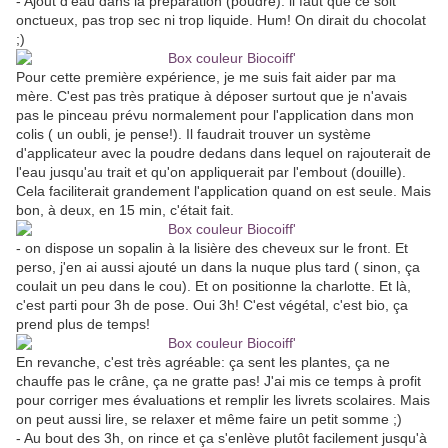
- Ajout d'eau dans la préparation (poudre): il faut que ce soit
onctueux, pas trop sec ni trop liquide. Hum! On dirait du chocolat
;)
Pour cette première expérience, je me suis fait aider par ma
mère. C'est pas très pratique à déposer surtout que je n'avais
pas le pinceau prévu normalement pour l'application dans mon
colis ( un oubli, je pense!). Il faudrait trouver un système
d'applicateur avec la poudre dedans dans lequel on rajouterait de
l'eau jusqu'au trait et qu'on appliquerait par l'embout (douille).
Cela faciliterait grandement l'application quand on est seule. Mais
bon, à deux, en 15 min, c'était fait.
- on dispose un sopalin à la lisière des cheveux sur le front. Et
perso, j'en ai aussi ajouté un dans la nuque plus tard ( sinon, ça
coulait un peu dans le cou). Et on positionne la charlotte. Et là,
c'est parti pour 3h de pose. Oui 3h! C'est végétal, c'est bio, ça
prend plus de temps!
En revanche, c'est très agréable: ça sent les plantes, ça ne
chauffe pas le crâne, ça ne gratte pas! J'ai mis ce temps à profit
pour corriger mes évaluations et remplir les livrets scolaires. Mais
on peut aussi lire, se relaxer et même faire un petit somme ;)
- Au bout des 3h, on rince et ça s'enlève plutôt facilement jusqu'à