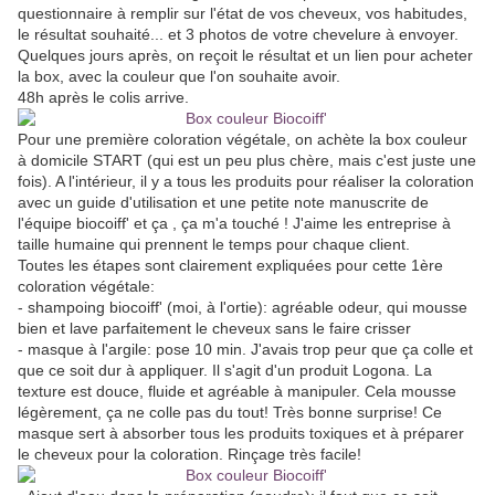
questionnaire à remplir sur l'état de vos cheveux, vos habitudes,
le résultat souhaité... et 3 photos de votre chevelure à envoyer.
Quelques jours après, on reçoit le résultat et un lien pour acheter
la box, avec la couleur que l'on souhaite avoir.
48h après le colis arrive.
Pour une première coloration végétale, on achète la box couleur
à domicile START (qui est un peu plus chère, mais c'est juste une
fois). A l'intérieur, il y a tous les produits pour réaliser la coloration
avec un guide d'utilisation et une petite note manuscrite de
l'équipe biocoiff' et ça , ça m'a touché ! J'aime les entreprise à
taille humaine qui prennent le temps pour chaque client.
Toutes les étapes sont clairement expliquées pour cette 1ère
coloration végétale:
- shampoing biocoiff' (moi, à l'ortie): agréable odeur, qui mousse
bien et lave parfaitement le cheveux sans le faire crisser
- masque à l'argile: pose 10 min. J'avais trop peur que ça colle et
que ce soit dur à appliquer. Il s'agit d'un produit Logona. La
texture est douce, fluide et agréable à manipuler. Cela mousse
légèrement, ça ne colle pas du tout! Très bonne surprise! Ce
masque sert à absorber tous les produits toxiques et à préparer
le cheveux pour la coloration. Rinçage très facile!