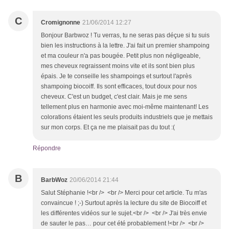
C
Cromignonne
21/06/2014 12:27
Bonjour Barbwoz ! Tu verras, tu ne seras pas déçue si tu suis
bien les instructions à la lettre. J'ai fait un premier shampoing
et ma couleur n'a pas bougée. Petit plus non négligeable,
mes cheveux regraissent moins vite et ils sont bien plus
épais. Je te conseille les shampoings et surtout l'après
shampoing biocoiff. Ils sont efficaces, tout doux pour nos
cheveux. C'est un budget, c'est clair. Mais je me sens
tellement plus en harmonie avec moi-même maintenant! Les
colorations étaient les seuls produits industriels que je mettais
sur mon corps. Et ça ne me plaisait pas du tout :(
Répondre
B
BarbWoz
20/06/2014 21:44
Salut Stéphanie !<br /> <br /> Merci pour cet article. Tu m'as
convaincue ! ;-) Surtout après la lecture du site de Biocoiff et
les différentes vidéos sur le sujet.<br /> <br /> J'ai très envie
de sauter le pas… pour cet été probablement !<br /> <br />