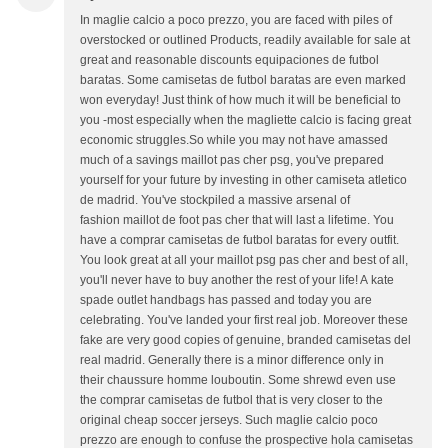
In maglie calcio a poco prezzo, you are faced with piles of
overstocked or outlined Products, readily available for sale at
great and reasonable discounts equipaciones de futbol
baratas. Some camisetas de futbol baratas are even marked
won everyday! Just think of how much it will be beneficial to
you -most especially when the magliette calcio is facing great
economic struggles.So while you may not have amassed
much of a savings maillot pas cher psg, you've prepared
yourself for your future by investing in other camiseta atletico
de madrid. You've stockpiled a massive arsenal of
fashion maillot de foot pas cher that will last a lifetime. You
have a comprar camisetas de futbol baratas for every outfit.
You look great at all your maillot psg pas cher and best of all,
you'll never have to buy another the rest of your life! A kate
spade outlet handbags has passed and today you are
celebrating. You've landed your first real job. Moreover these
fake are very good copies of genuine, branded camisetas del
real madrid. Generally there is a minor difference only in
their chaussure homme louboutin. Some shrewd even use
the comprar camisetas de futbol that is very closer to the
original cheap soccer jerseys. Such maglie calcio poco
prezzo are enough to confuse the prospective hola camisetas