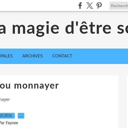
a magie d'être s
IPALES
ARCHIVES
CONTACT
 ou monnayer
nayer
02.2016
…
Par Faynee