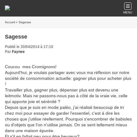
MENU
Accueil
» Sagesse
Sagesse
Publié le 30/04/2014 à 17:10
Par
Faynee
Coucou mes Cromignons!
Aujourd'hui, je voulais partager avec vous ma réflexion sur notre
société de consommation actuelle: gagner plus pour acheter plus
!
Travailler plus, gagner plus, dépenser plus est devenu une
leitmotiv. Mais ne passons-nous pas à côté de la vraie vie, celle
qui apporte joie et sérénité ?
Depuis que je suis en mode paléo, j'ai réalisé beaucoup de tri
chez moi pour essayer de garder l'essentiel, c'est à dire les
choses que j'utilise réellement. Pourquoi s'encombrer de babioles
ou d'objets que l'on n'utilise jamais. On se sent tellement mieux
dans une maison épurée.
Et s'il en fallait peu pour être heureux?