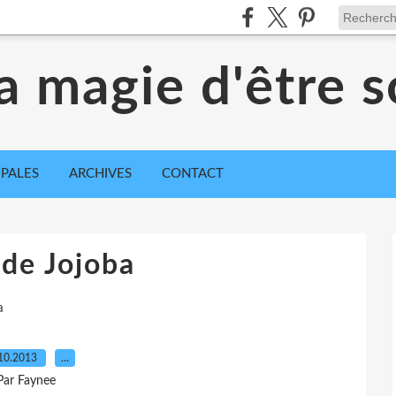
a magie d'être s
IPALES
ARCHIVES
CONTACT
 de Jojoba
a
10.2013
…
Par Faynee