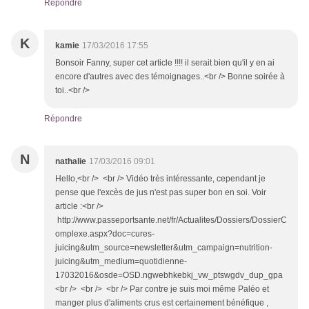
Répondre
K
kamie
17/03/2016 17:55
Bonsoir Fanny, super cet article !!!! il serait bien qu'il y en ai
encore d'autres avec des témoignages..<br /> Bonne soirée à
toi..<br />
Répondre
N
nathalie
17/03/2016 09:01
Hello,<br /> <br /> Vidéo très intéressante, cependant je
pense que l'excès de jus n'est pas super bon en soi. Voir
article :<br />
http://www.passeportsante.net/fr/Actualites/Dossiers/DossierC
omplexe.aspx?doc=cures-
juicing&utm_source=newsletter&utm_campaign=nutrition-
juicing&utm_medium=quotidienne-
17032016&osde=OSD.ngwebhkebkj_vw_ptswgdv_dup_gpa
<br /> <br /> <br /> Par contre je suis moi même Paléo et
manger plus d'aliments crus est certainement bénéfique ,