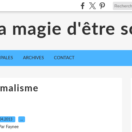
a magie d'être s
IPALES
ARCHIVES
CONTACT
imalisme
04.2013
…
Par Faynee