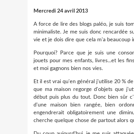
Mercredi 24 avril 2013
A force de lire des blogs paléo, je suis t
minimaliste. Je me suis donc rencardée s
vie et je dois dire que cela m'a beaucoup i
Pourquoi? Parce que je suis une conso
jouets pour mes enfants, livres...et les fi
et moi gagnons bien nos vies.
Et il est vrai qu'en général j'utilise 20 %
que ma maison regorge d'objets que j'util
début puis plus du tout. Donc bien sûr c'
d'une maison bien rangée, bien ordon
engendrerait obligatoirement une dimin
cherche quelque chose de partout alors qu
Du coup aujourd'hui, je me suis attaquée