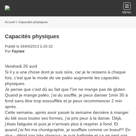
MENU
Accueil
» Capacités physiques
Capacités physiques
Publié le 26/04/2013 à 20:32
Par
Faynee
Vendredi 26 avril
Si il y a une chose dont je suis sûre, car je le ressens à chaque
fois, c'est que le mode de vie paléo augmente les capacités
physiques.
Je pense que c'est dû au fait que l"on ne mange pas de gluten.
Quand je mange paléo, j'ai du souffle, je peux danser 1min 30 à
fond sans être trop essoufflée et je peux recommencer 2 min
après.
Cette semaine, après avoir passé la semaine dernière à manger
du blé sous toutes ses formes, j'ai pris peur à la danse. Déjà,
j'étais fatiguée et puis je n'arrivais plus à respirer à fond. Et
quand j'ai fini ma chorégraphie, je soufflais comme un boeuf!!! En
plus - détail pas très glamour- je suis ballonée et ça ne sent pas